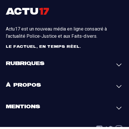
Actu17 est un nouveau média en ligne consacré à
l'actualité Police-Justice et aux Faits-divers.
LE FACTUEL, EN TEMPS RÉEL.
RUBRIQUES
Faits-divers
Enquêtes
À PROPOS
Justice
Société
Analyses
International
A propos
Contact
MENTIONS
Par région
L'appli Actu17
S'abonner
Cookies
La charte du groupe
Politique de confidentialité