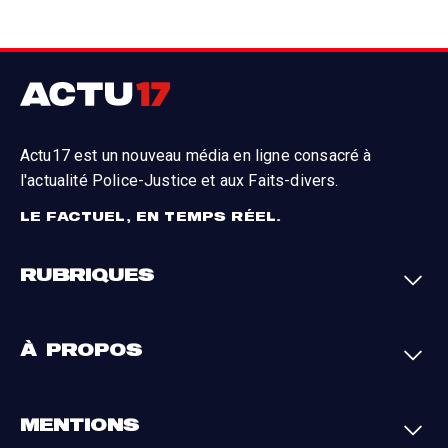
Actu17 est un nouveau média en ligne consacré à
l'actualité Police-Justice et aux Faits-divers.
LE FACTUEL, EN TEMPS RÉEL.
RUBRIQUES
Faits-divers
Enquêtes
À PROPOS
Justice
Société
Analyses
International
A propos
Contact
MENTIONS
Par région
L'appli Actu17
S'abonner