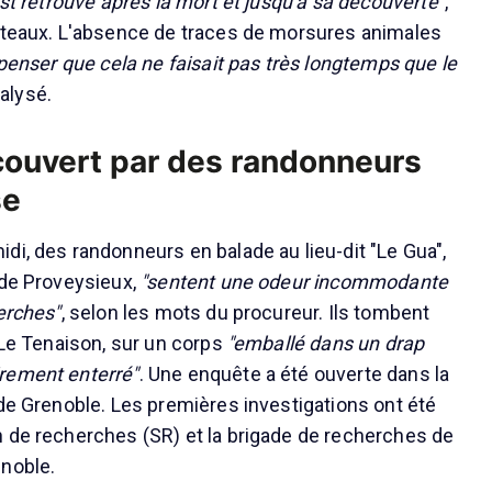
est retrouvé après la mort et jusqu'à sa découverte"
,
nteaux. L'absence de traces de morsures animales
 penser que cela ne faisait pas très longtemps que le
analysé.
couvert par des randonneurs
se
di, des randonneurs en balade au lieu-dit "Le Gua",
 de Proveysieux,
"sentent une odeur incommodante
erches"
, selon les mots du procureur. Ils tombent
 Le Tenaison, sur un corps
"emballé dans un drap
rement enterré"
. Une enquête a été ouverte dans la
 de Grenoble. Les premières investigations ont été
 de recherches (SR) et la brigade de recherches de
enoble.