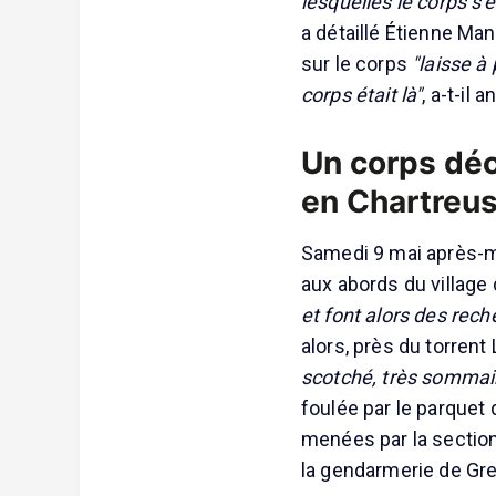
lesquelles le corps s'
a détaillé Étienne Ma
sur le corps
"laisse à
corps était là"
, a-t-il 
Un corps dé
en Chartreu
Samedi 9 mai après-mi
aux abords du village
et font alors des rech
alors, près du torrent
scotché, très sommai
foulée par le parquet
menées par la section
la gendarmerie de Gr