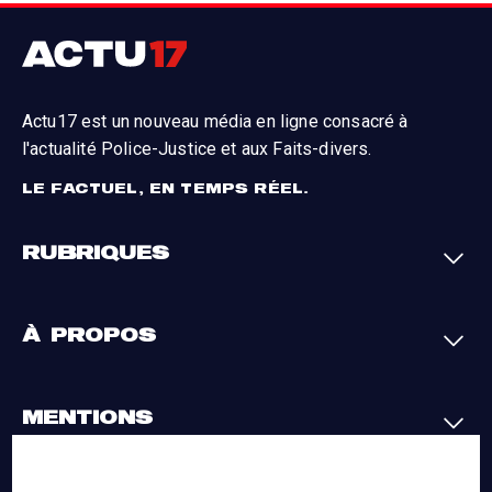
Actu17 est un nouveau média en ligne consacré à
l'actualité Police-Justice et aux Faits-divers.
LE FACTUEL, EN TEMPS RÉEL.
RUBRIQUES
Faits-divers
Enquêtes
À PROPOS
Justice
Société
Analyses
International
A propos
Contact
MENTIONS
Par région
L'appli Actu17
S'abonner
Cookies
La charte du groupe
Politique de confidentialité