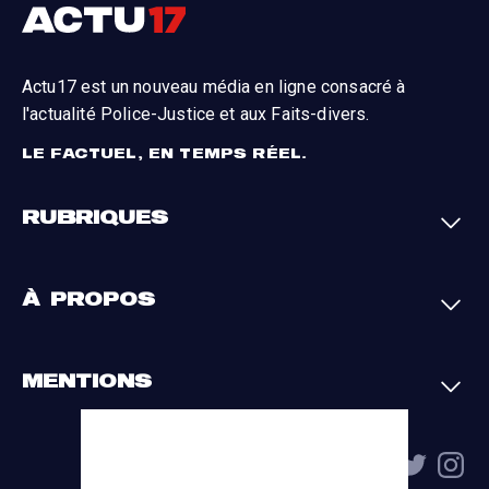
Actu17 est un nouveau média en ligne consacré à
l'actualité Police-Justice et aux Faits-divers.
LE FACTUEL, EN TEMPS RÉEL.
RUBRIQUES
Faits-divers
Enquêtes
À PROPOS
Justice
Société
Analyses
International
A propos
Contact
MENTIONS
Par région
L'appli Actu17
S'abonner
Cookies
La charte du groupe
Politique de confidentialité
Gestion des cookies
Conditions générales