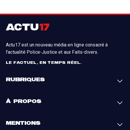
Actu17 est un nouveau média en ligne consacré à
l'actualité Police-Justice et aux Faits-divers.
LE FACTUEL, EN TEMPS RÉEL.
RUBRIQUES
Faits-divers
Enquêtes
À PROPOS
Justice
Société
Analyses
International
A propos
Contact
MENTIONS
Par région
L'appli Actu17
S'abonner