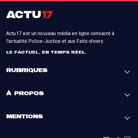
Actu17 est un nouveau média en ligne consacré à
l'actualité Police-Justice et aux Faits-divers.
LE FACTUEL, EN TEMPS RÉEL.
RUBRIQUES
Faits-divers
Enquêtes
À PROPOS
Justice
Société
Analyses
International
A propos
Contact
MENTIONS
Par région
L'appli Actu17
S'abonner
Cookies
La charte du groupe
Politique de confidentialité