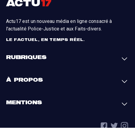
Actu17 est un nouveau média en ligne consacré à
l'actualité Police-Justice et aux Faits-divers.
LE FACTUEL, EN TEMPS RÉEL.
RUBRIQUES
Faits-divers
Enquêtes
À PROPOS
Justice
Société
Analyses
International
A propos
Contact
MENTIONS
Par région
L'appli Actu17
S'abonner
Cookies
La charte du groupe
Politique de confidentialité
Gestion des cookies
Conditions générales