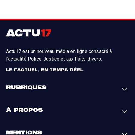
Actu17 est un nouveau média en ligne consacré à
l'actualité Police-Justice et aux Faits-divers.
LE FACTUEL, EN TEMPS RÉEL.
RUBRIQUES
Faits-divers
Enquêtes
À PROPOS
Justice
Société
Analyses
International
A propos
Contact
MENTIONS
Par région