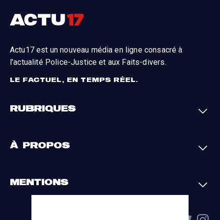
Actu17 est un nouveau média en ligne consacré à
l'actualité Police-Justice et aux Faits-divers.
LE FACTUEL, EN TEMPS RÉEL.
RUBRIQUES
Faits-divers
Enquêtes
À PROPOS
Justice
Société
Analyses
International
A propos
Contact
MENTIONS
Par région
L'appli Actu17
S'abonner
Cookies
La charte du groupe
Politique de confidentialité