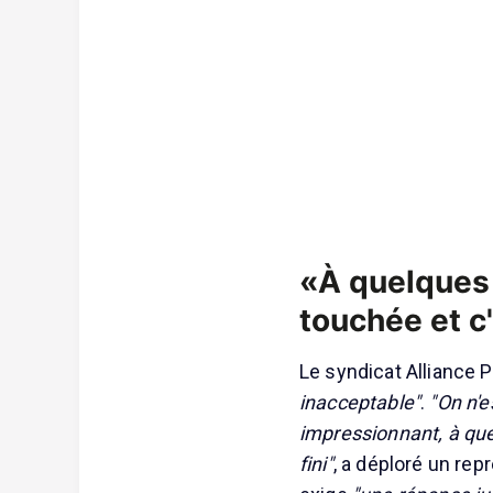
«À quelques 
touchée et c'
Le syndicat Alliance 
inacceptable"
.
"On n'e
impressionnant, à que
fini"
, a déploré un rep