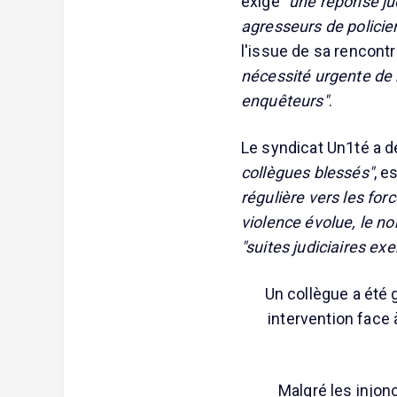
exige
"une réponse ju
agresseurs de policie
l'issue de sa rencontr
nécessité urgente de 
enquêteurs"
.
Le syndicat Un1té a 
collègues blessés"
, e
régulière vers les for
violence évolue, le no
"suites judiciaires ex
Un collègue a été 
intervention face 
Malgré les injon