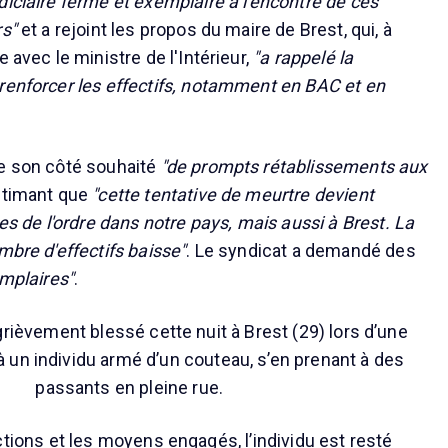
diciaire ferme et exemplaire à l'encontre de ces
rs"
et a rejoint les propos du maire de Brest, qui, à
e avec le ministre de l'Intérieur,
"a rappelé la
renforcer les effectifs, notamment en BAC et en
de son côté souhaité
"de prompts rétablissements aux
stimant que
"cette tentative de meurtre devient
ces de l'ordre dans notre pays, mais aussi à Brest. La
mbre d'effectifs baisse"
. Le syndicat a demandé des
emplaires"
.
grièvement blessé cette nuit à Brest (29) lors d’une
à un individu armé d’un couteau, s’en prenant à des
passants en pleine rue.
ctions et les moyens engagés, l’individu est resté