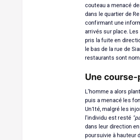
couteau a menacé des c
dans le quartier de R
confirmant une infor
arrivés sur place. Les
pris la fuite en dire
le bas de la rue de Si
restaurants sont nom
Une course-p
L'homme a alors plant
puis a menacé les fon
Un1té, malgré les inj
l'individu est resté
"p
dans leur direction e
poursuivie à hauteur d