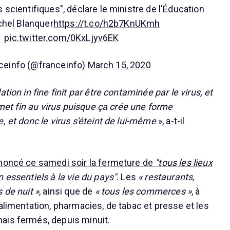
 scientifiques", déclare le ministre de l'Éducation
hel Blanquer
https://t.co/h2b7KnUKmh
pic.twitter.com/0KxLjyv6EK
ceinfo (@franceinfo)
March 15, 2020
tion in fine finit par être contaminée par le virus, et
i met fin au virus puisque ça crée une forme
, et donc le virus s'éteint de lui-même
», a-t-il
nnoncé ce samedi soir la fermeture de
"tous les lieux
 essentiels à la vie du pays"
. Les
« restaurants,
 de nuit »
, ainsi que de
« tous les commerces »
, à
alimentation, pharmacies, de tabac et presse et les
ais fermés, depuis minuit.