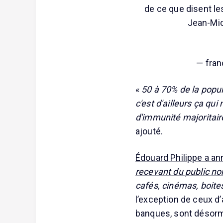
de ce que disent les
Jean-Mic
— fran
«
50 à 70% de la popula
c'est d'ailleurs ça qu
d'immunité majoritaire
ajouté.
Édouard Philippe a a
recevant du public non
cafés, cinémas, boites
l’exception de ceux d’
banques, sont désorm