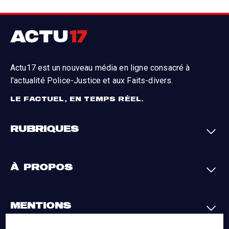
Actu17 est un nouveau média en ligne consacré à
l'actualité Police-Justice et aux Faits-divers.
LE FACTUEL, EN TEMPS RÉEL.
RUBRIQUES
Faits-divers
Enquêtes
À PROPOS
Justice
Société
Analyses
International
A propos
Contact
MENTIONS
Par région
L'appli Actu17
S'abonner