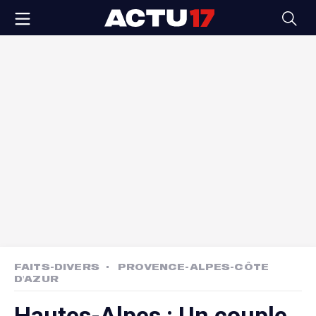
FAITS-DIVERS
PROVENCE-ALPES-CÔTE
D'AZUR
Hautes-Alpes : Un couple