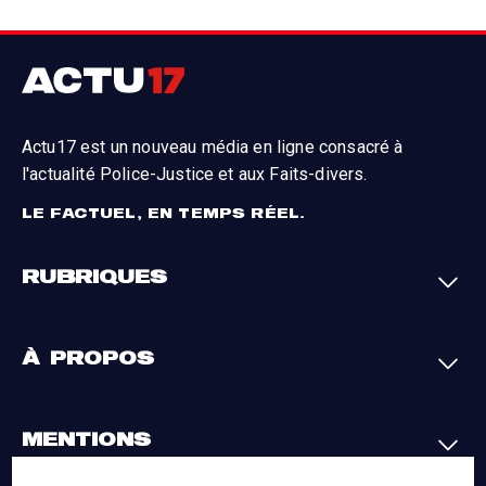
Actu17 est un nouveau média en ligne consacré à
l'actualité Police-Justice et aux Faits-divers.
LE FACTUEL, EN TEMPS RÉEL.
RUBRIQUES
Faits-divers
Enquêtes
À PROPOS
Justice
Société
Analyses
International
A propos
Contact
MENTIONS
Par région
L'appli Actu17
S'abonner