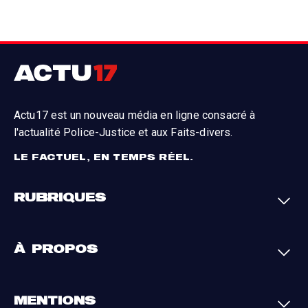
Actu17 est un nouveau média en ligne consacré à
l'actualité Police-Justice et aux Faits-divers.
LE FACTUEL, EN TEMPS RÉEL.
RUBRIQUES
Faits-divers
Enquêtes
À PROPOS
Justice
Société
Analyses
International
A propos
Contact
MENTIONS
Par région