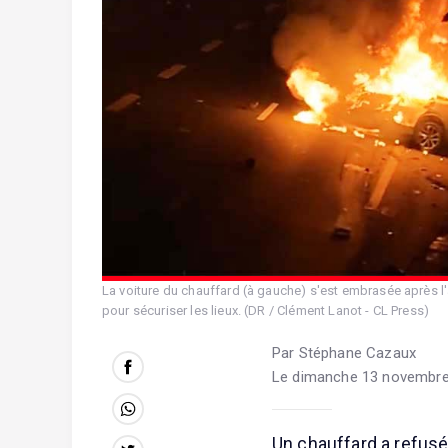
La voiture du chauffard (à gauche) s'est embrasée après l'
pour sécuriser les lieux. (DR / Clément Lanot - CL Press)
Par Stéphane Cazaux
Le dimanche 13 novembre
Un chauffard a refusé