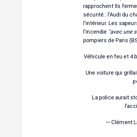
rapprochent Ils ferme
sécurité : l'Audi du c
l'intérieur. Les sapeu
l'incendie
"avec une s
pompiers de Paris (B
Véhicule en feu et 4 b
Une voiture qui grill
p
La police aurait st
l’acc
— Clément L