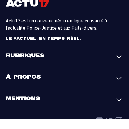
Actu17 est un nouveau média en ligne consacré à
l'actualité Police-Justice et aux Faits-divers.
LE FACTUEL, EN TEMPS RÉEL.
RUBRIQUES
Faits-divers
Enquêtes
À PROPOS
Justice
Société
Analyses
International
A propos
Contact
MENTIONS
Par région
L'appli Actu17
S'abonner
Cookies
La charte du groupe
Politique de confidentialité
Gestion des cookies
Conditions générales