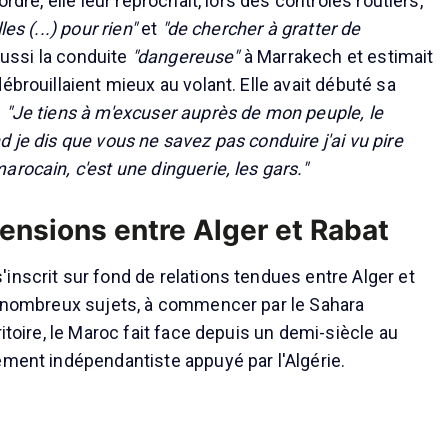
ordre, elle leur reprochait, lors des contrôles routiers,
es (...) pour rien"
et
"de chercher à gratter de
 aussi la conduite
"dangereuse"
à Marrakech et estimait
ébrouillaient mieux au volant. Elle avait débuté sa
:
"Je tiens à m'excuser auprès de mon peuple, le
 je dis que vous ne savez pas conduire j'ai vu pire
rocain, c'est une dinguerie, les gars."
tensions entre Alger et Rabat
inscrit sur fond de relations tendues entre Alger et
e nombreux sujets, à commencer par le Sahara
ritoire, le Maroc fait face depuis un demi-siècle au
ement indépendantiste appuyé par l'Algérie.