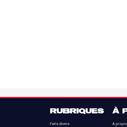
RUBRIQUES
À 
Faits-divers
A propo