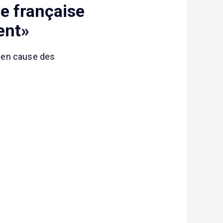
e française
gent»
is en cause des