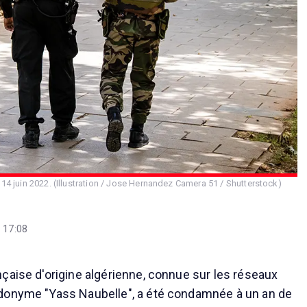
 14 juin 2022. (Illustration / Jose Hernandez Camera 51 / Shutterstock)
 17:08
çaise d'origine algérienne, connue sur les réseaux
donyme "Yass Naubelle", a été condamnée à un an de