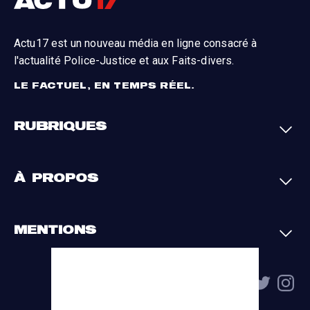
Actu17 est un nouveau média en ligne consacré à
l'actualité Police-Justice et aux Faits-divers.
LE FACTUEL, EN TEMPS RÉEL.
RUBRIQUES
Faits-divers
Enquêtes
À PROPOS
Justice
Société
Analyses
International
A propos
Contact
MENTIONS
Par région
L'appli Actu17
S'abonner
Cookies
La charte du groupe
Politique de confidentialité
Gestion des cookies
Conditions générales