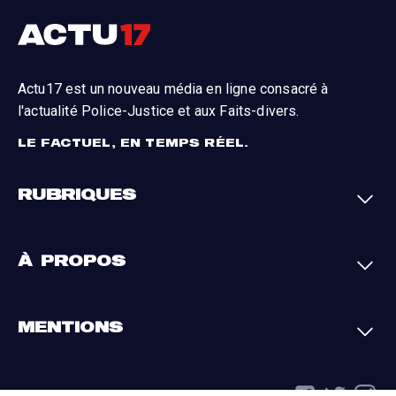
Actu17 est un nouveau média en ligne consacré à
l'actualité Police-Justice et aux Faits-divers.
LE FACTUEL, EN TEMPS RÉEL.
RUBRIQUES
Faits-divers
Enquêtes
À PROPOS
Justice
Société
Analyses
International
A propos
Contact
MENTIONS
Par région
L'appli Actu17
S'abonner
Cookies
La charte du groupe
Politique de confidentialité