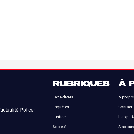
RUBRIQUES
À 
Faits-divers
A propo
Enquêtes
Contact
actualité Police-
Justice
L'appli 
Société
S'abonn