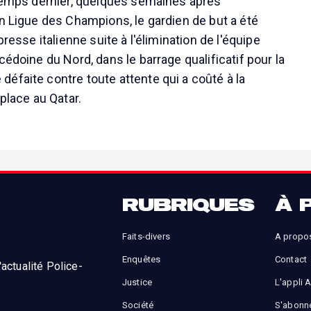
ntemps dernier, quelques semaines après
en Ligue des Champions, le gardien de but a été
presse italienne suite à l'élimination de l'équipe
cédoine du Nord, dans le barrage qualificatif pour la
éfaite contre toute attente qui a coûté à la
 place au Qatar.
RUBRIQUES
À 
Faits-divers
A propo
Enquêtes
Contact
actualité Police-
Justice
L'appli 
Société
S'abonn