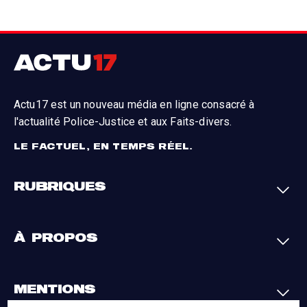
Actu17 est un nouveau média en ligne consacré à
l'actualité Police-Justice et aux Faits-divers.
LE FACTUEL, EN TEMPS RÉEL.
RUBRIQUES
Faits-divers
Enquêtes
À PROPOS
Justice
Société
Analyses
International
A propos
Contact
MENTIONS
Par région
L'appli Actu17
S'abonner