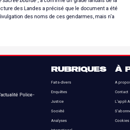
ne sacrée bourde"
, a confirmé un gradé landais de la
ecture des Landes a précisé que le document a été
a divulgation des noms de ces gendarmes, mais n'a
RUBRIQUES
À 
Faits-divers
A propo
Enquêtes
Contact
actualité Police-
Justice
L'appli 
Société
S'abonn
Analyses
Cookies