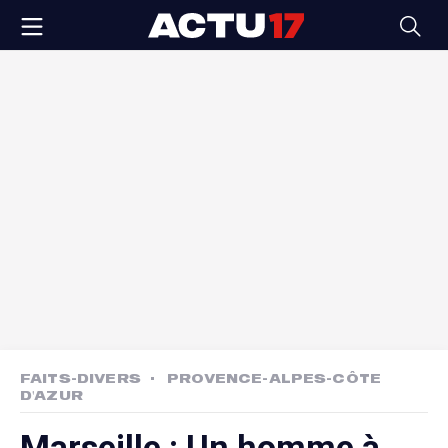
FAITS-DIVERS
PROVENCE-ALPES-CÔTE
D'AZUR
Marseille : Un homme à