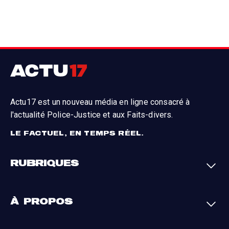
Actu17 est un nouveau média en ligne consacré à
l'actualité Police-Justice et aux Faits-divers.
LE FACTUEL, EN TEMPS RÉEL.
RUBRIQUES
Faits-divers
Enquêtes
À PROPOS
Justice
Société
Analyses
International
A propos
Contact