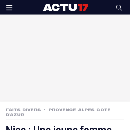
FAITS-DIVERS
PROVENCE-ALPES-CÔTE
D'AZUR
Nice : Une jeune femme