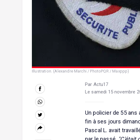
Illustration. (Alexandre Marchi / PhotoPQR / Maxppp)
Par Actu17
Le samedi 15 novembre 2
Un policier de 55 ans
fin à ses jours dimanc
Pascal L. avait trava
par le passé.
"C'était