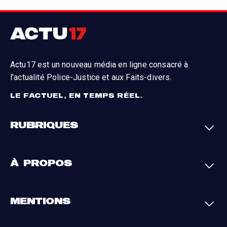
Actu17 est un nouveau média en ligne consacré à
l'actualité Police-Justice et aux Faits-divers.
LE FACTUEL, EN TEMPS RÉEL.
RUBRIQUES
Faits-divers
Enquêtes
À PROPOS
Justice
Société
Analyses
International
A propos
Contact
MENTIONS
Par région
L'appli Actu17
S'abonner
Cookies