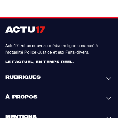
Actu17 est un nouveau média en ligne consacré à
l'actualité Police-Justice et aux Faits-divers.
LE FACTUEL, EN TEMPS RÉEL.
RUBRIQUES
Faits-divers
Enquêtes
À PROPOS
Justice
Société
Analyses
International
A propos
Contact
MENTIONS