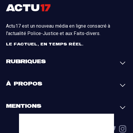
Actu17 est un nouveau média en ligne consacré à
l'actualité Police-Justice et aux Faits-divers.
LE FACTUEL, EN TEMPS RÉEL.
RUBRIQUES
Faits-divers
Enquêtes
À PROPOS
Justice
Société
Analyses
International
A propos
Contact
MENTIONS
Par région
L'appli Actu17
S'abonner
Cookies
La charte du groupe
Politique de confidentialité
Gestion des cookies
Conditions générales