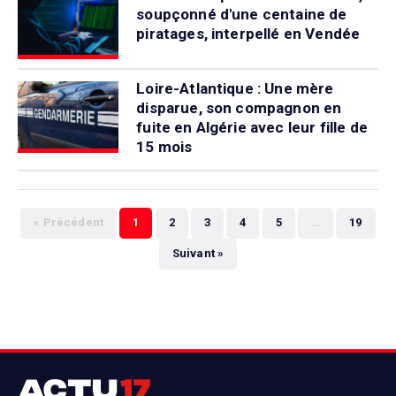
soupçonné d'une centaine de
piratages, interpellé en Vendée
Loire-Atlantique : Une mère
disparue, son compagnon en
fuite en Algérie avec leur fille de
15 mois
« Précédent
1
2
3
4
5
…
19
Suivant »