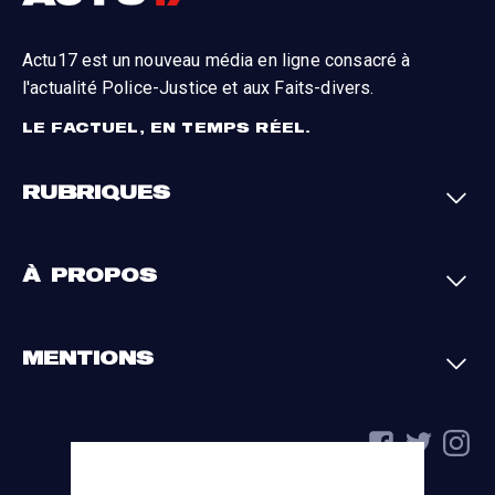
Actu17 est un nouveau média en ligne consacré à
l'actualité Police-Justice et aux Faits-divers.
LE FACTUEL, EN TEMPS RÉEL.
RUBRIQUES
Faits-divers
Enquêtes
À PROPOS
Justice
Société
Analyses
International
A propos
Contact
MENTIONS
Par région
L'appli Actu17
S'abonner
Cookies
La charte du groupe
Politique de confidentialité
Gestion des cookies
Conditions générales
Mentions légales