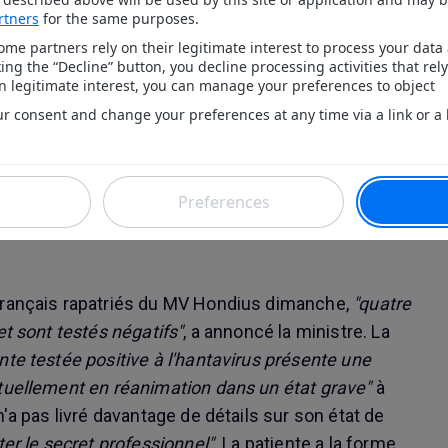
ffuse du virus sur le territoire
on au départ de Johannesburg, que la passagère
sans succès de prendre vu son état de santé,
"nous
ue nous avons identifiés et qui sont en cours
ministre a insisté sur le fait qu'
"il n'y a pas
une circulation diffuse du virus sur le territoire
Français rapatriés du MV Hondius dimanche,
"quatre
et sont testés négatifs"
, a annoncé la ministre. La
nte testée positive à l'hantavirus présente une
tuellement en réanimation dans un état grave"
à
n'a pas livré davantage de détails sur son état de
er le secret professionnel"
. La patiente a la forme