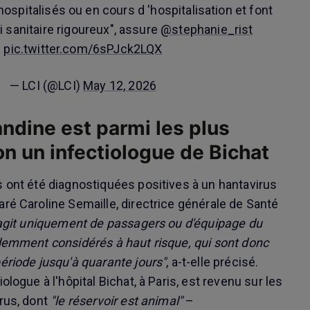
hospitalisés ou en cours d 'hospitalisation et font
vi sanitaire rigoureux", assure
@stephanie_rist
pic.twitter.com/6sPJck2LQX
— LCI (@LCI)
May 12, 2026
ndine est parmi les plus
on un infectiologue de Bichat
s ont été diagnostiquées positives à un hantavirus
aré Caroline Semaille, directrice générale de Santé
s'agit uniquement de passagers ou d'équipage du
idemment considérés à haut risque, qui sont donc
période jusqu'à quarante jours"
, a-t-elle précisé.
ologue à l'hôpital Bichat, à Paris, est revenu sur les
irus, dont
"le réservoir est animal"
–