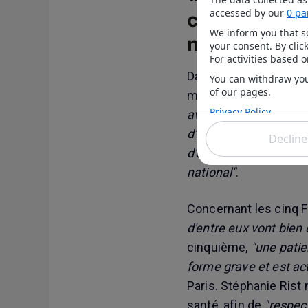
circulation di
national»
Dans le deuxième avi
malade avait essayé 
avions des Français q
d'hospitalisation"
. La 
d'éléments en faveur d'
national"
.
Concernant les cinq 
d'entre eux vont bien 
cinquième,
"une patie
forme grave et est ac
Paris. Stéphanie Rist 
santé, afin de
"respect