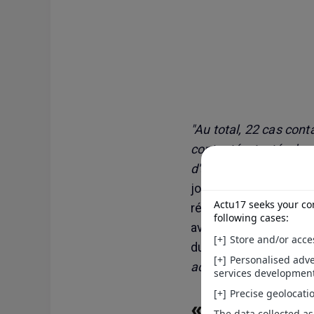
"Au total, 22 cas conta
contactés, testés, hosp
d'un suivi sanitaire ri
journée, devant l'Assem
répartition des cas co
avion le 25 avril au 
du Sud), avec la pas
actuellement hospital
«Il n'y a pas