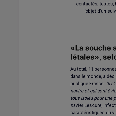
contactés, testés, 
l'objet d'un sui
«La souche a
létales», sel
Au total, 11 personne
dans le monde, a décl
publique France.
"Il 
navire et qui sont év
tous isolés pour une 
Xavier Lescure, infecti
caractéristiques du v