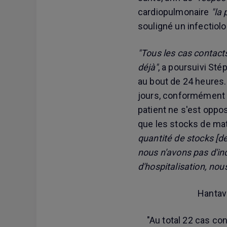
cardiopulmonaire
"la 
souligné un infectiol
"Tous les cas contacts
déjà"
, a poursuivi Sté
au bout de 24 heures
jours, conformément a
patient ne s'est oppo
que les stocks de mat
quantité de stocks [d
nous n'avons pas d'inq
d'hospitalisation, nou
Hantavi
️"Au total 22 cas co