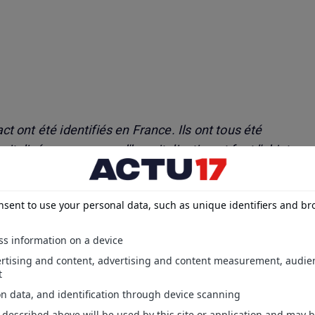
ct ont été identifiés en France. Ils ont tous été
italisés ou en cours d'hospitalisation et font l'objet
goureux"
, a précisé Stéphanie Rist. Plus tôt dans la
blée nationale, la ministre avait détaillé la
ntacts. Les huit Français qui ont pris un premier
départ de Sainte-Hélène vers Johannesburg (Afrique
sagère du MV Hondius décédée du hantavirus,
"sont
isés"
.
 d'éléments en faveur d'une