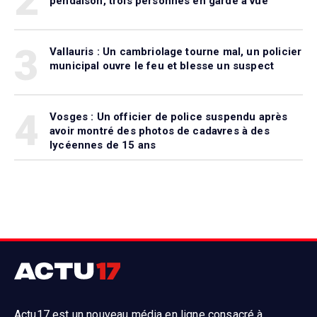
2
pendaison, trois personnes en garde à vue
3
Vallauris : Un cambriolage tourne mal, un policier
municipal ouvre le feu et blesse un suspect
4
Vosges : Un officier de police suspendu après
avoir montré des photos de cadavres à des
lycéennes de 15 ans
Actu17 est un nouveau média en ligne consacré à