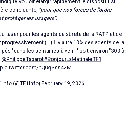
ndiqué vouloir élargir rapidement le dispositif si
vère concluante,
"pour que nos forces de l'ordre
et protéger les usagers"
.
 du taser pour les agents de sûreté de la RATP et de
er progressivement (...) Il y aura 10% des agents de la
uipés "dans les semaines à venir" soit environ "300 à
,
@PhilippeTabarot
#BonjourLaMatinaleTF1
pic.twitter.com/nQ0qSsn4ZM
1Info (@TF1Info)
February 19, 2026