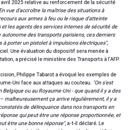
8 avril 2025 relative au renforcement de la sécurité
En vue d'accroître la maîtrise des situations à
 recours aux armes à feu ou le risque d'atteinte
rs et les agents des services internes de sécurité de
e autonome des transports parisiens, ces derniers
 à porter un pistolet à impulsions électriques"
,
iciel. Une évaluation du dispositif sera menée à
tation, a précisé le ministère des Transports à l'AFP.
décision, Philippe Tabarot a évoqué les exemples de
yaume-Uni face aux attaques au couteau.
"On s'est
en Belgique ou au Royaume-Uni - que quand il y a des
– malheureusement ça arrive régulièrement, il y a
 constatés de délinquance dans nos transports en
réponse qui peut être une réponse proportionnée, et
 peut être une bonne réponse"
, a-t-il déclaré. Le