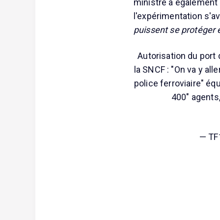
ministre a également i
l'expérimentation s'a
puissent se protéger 
Autorisation du port
la SNCF : "On va y all
police ferroviaire" éq
400" agents
— TF