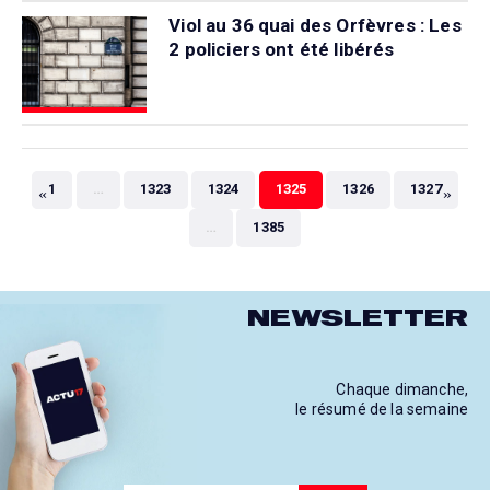
Viol au 36 quai des Orfèvres : Les
2 policiers ont été libérés
«
»
1
…
1323
1324
1325
1326
1327
…
1385
NEWSLETTER
Chaque dimanche,
le résumé de la semaine