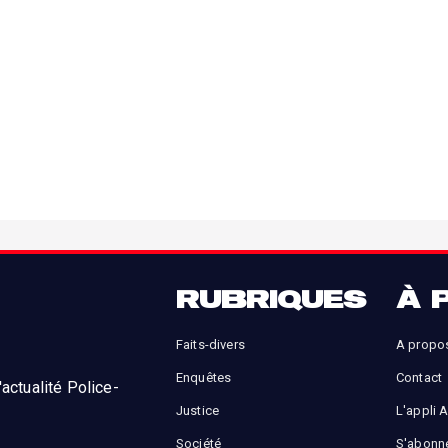
RUBRIQUES
À 
Faits-divers
A propo
Enquêtes
Contact
actualité Police-
Justice
L'appli 
Société
S'abonn