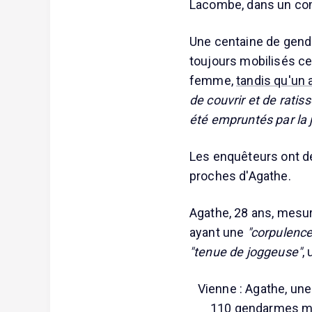
Lacombe, dans un c
Une centaine de gend
toujours mobilisés ce 
femme,
tandis qu'un 
de couvrir et de ratis
été empruntés par la
Les enquêteurs ont dé
proches d'Agathe.
Agathe, 28 ans, mesur
ayant une
"corpulenc
"tenue de joggeuse"
,
Vienne : Agathe, une
110 gendarmes mob