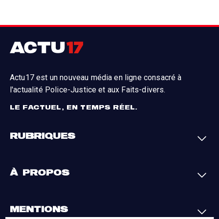
Actu17 est un nouveau média en ligne consacré à
l'actualité Police-Justice et aux Faits-divers.
LE FACTUEL, EN TEMPS RÉEL.
RUBRIQUES
Faits-divers
Enquêtes
À PROPOS
Justice
Société
Analyses
International
A propos
Contact
MENTIONS
Par région
L'appli Actu17
S'abonner