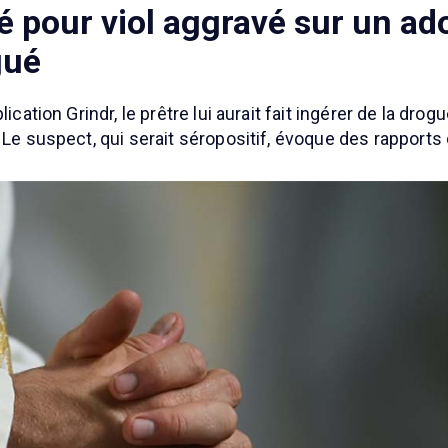
ué pour viol aggravé sur un ad
gué
lication Grindr, le prêtre lui aurait fait ingérer de la d
 Le suspect, qui serait séropositif, évoque des rapports