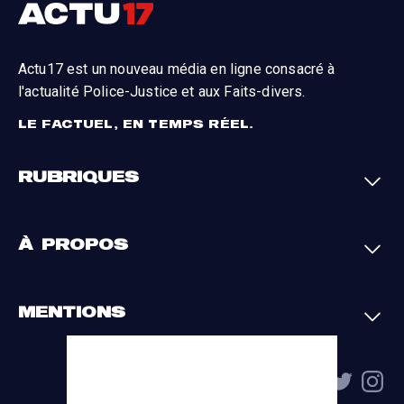
Actu17 est un nouveau média en ligne consacré à
l'actualité Police-Justice et aux Faits-divers.
LE FACTUEL, EN TEMPS RÉEL.
RUBRIQUES
Faits-divers
Enquêtes
À PROPOS
Justice
Société
Analyses
International
A propos
Contact
MENTIONS
Par région
L'appli Actu17
S'abonner
Cookies
La charte du groupe
Politique de confidentialité
Gestion des cookies
Conditions générales