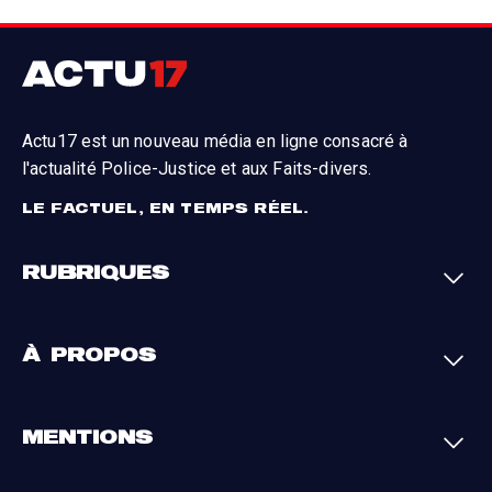
Actu17 est un nouveau média en ligne consacré à
l'actualité Police-Justice et aux Faits-divers.
LE FACTUEL, EN TEMPS RÉEL.
RUBRIQUES
Faits-divers
Enquêtes
À PROPOS
Justice
Société
Analyses
International
A propos
Contact
MENTIONS
Par région
L'appli Actu17
S'abonner
Cookies