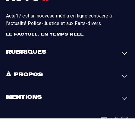
Actu17 est un nouveau média en ligne consacré à
l'actualité Police-Justice et aux Faits-divers.
LE FACTUEL, EN TEMPS RÉEL.
RUBRIQUES
Faits-divers
Enquêtes
À PROPOS
Justice
Société
Analyses
International
A propos
Contact
MENTIONS
Par région
L'appli Actu17
S'abonner
Cookies
La charte du groupe
Politique de confidentialité
Gestion des cookies
Conditions générales
Mentions légales