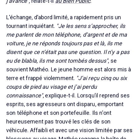
j’avance"
, relate-t-il
au Bien Public
.
L'échange, d’abord limité, a rapidement pris un
tournant inquiétant.
"Je les sens s’approcher, ils
me parlent de mon téléphone, d’argent et de ma
voiture, je ne réponds toujours pas et là, ils me
disent que ce n’était pas une question. Il n’y a pas
eu de blabla, ils me sont tombés dessus"
, se
souvient Mathéo. Le jeune homme est alors mis à
terre et frappé violemment.
"J’ai reçu cinq ou six
coups de pied au visage et j’ai perdu
connaissance"
, explique-t-il. Lorsqu’il reprend ses
esprits, ses agresseurs ont disparu, emportant
son téléphone et son portefeuille. Ils n'ont
heureusement pas trouvé les clés de son
véhicule. Affaibli et avec une vision limitée par ses
blessures au visage, Mathéo regagne la boîte de