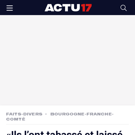
FAITS-DIVERS
BOURGOGNE-FRANCHE-
COMTÉ
«Ils l’ont tabassé et laissé