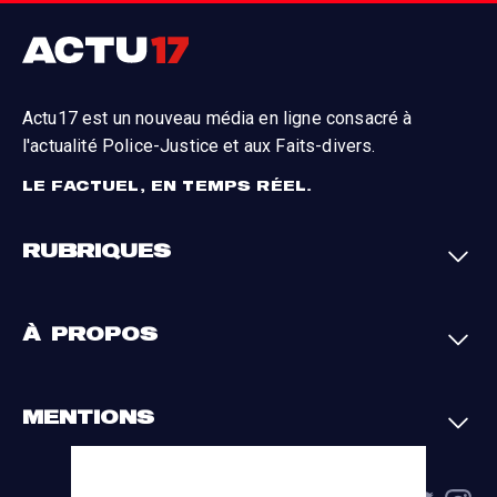
Actu17 est un nouveau média en ligne consacré à
l'actualité Police-Justice et aux Faits-divers.
LE FACTUEL, EN TEMPS RÉEL.
RUBRIQUES
Faits-divers
Enquêtes
À PROPOS
Justice
Société
Analyses
International
A propos
Contact
MENTIONS
Par région
L'appli Actu17
S'abonner
Cookies
La charte du groupe
Politique de confidentialité