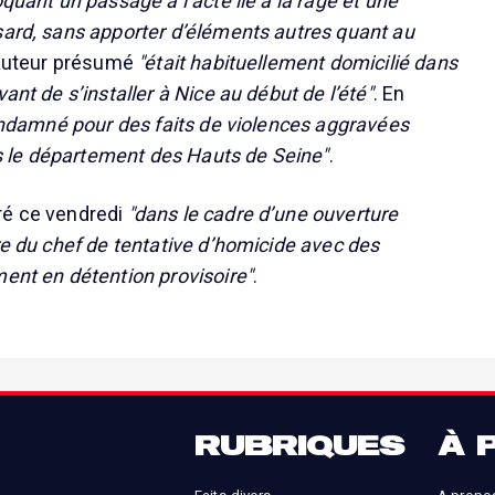
oquant un passage à l’acte lié à la rage et une
sard, sans apporter d’éléments autres quant au
'auteur présumé
"était habituellement domicilié dans
vant de s’installer à Nice au début de l’été"
. En
ndamné pour des faits de violences aggravées
le département des Hauts de Seine"
.
ré ce vendredi
"dans le cadre d’une ouverture
re du chef de tentative d’homicide avec des
ment en détention provisoire"
.
RUBRIQUES
À 