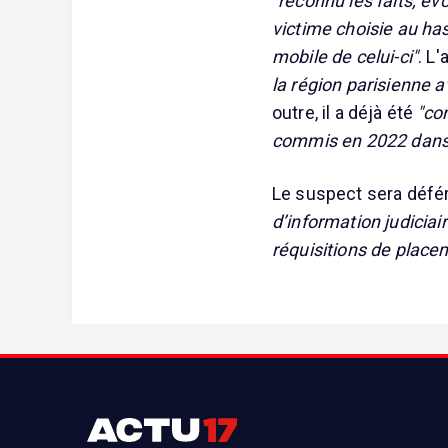
"reconnu les faits, év
victime choisie au ha
mobile de celui-ci"
. L
la région parisienne a
outre, il a déjà été
"co
commis en 2022 dans 
Le suspect sera défé
d’information judiciai
réquisitions de place