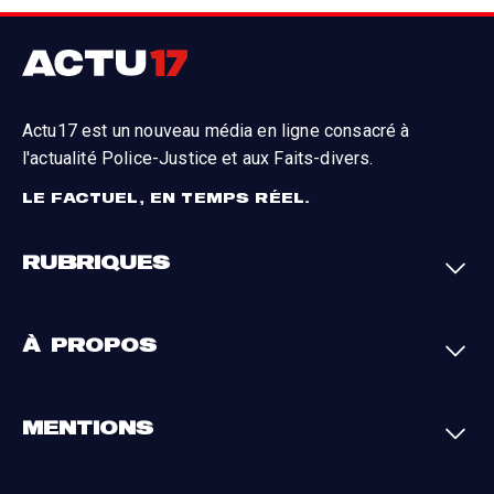
Actu17 est un nouveau média en ligne consacré à
l'actualité Police-Justice et aux Faits-divers.
LE FACTUEL, EN TEMPS RÉEL.
RUBRIQUES
Faits-divers
Enquêtes
À PROPOS
Justice
Société
Analyses
International
A propos
Contact
MENTIONS
Par région
L'appli Actu17
S'abonner
Cookies
La charte du groupe
Politique de confidentialité