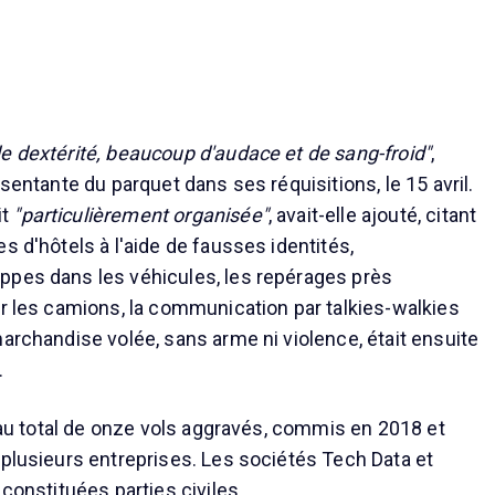
e dextérité, beaucoup d'audace et de sang-froid"
,
ésentante du parquet dans ses réquisitions, le 15 avril.
it
"particulièrement organisée"
, avait-elle ajouté, citant
s d'hôtels à l'aide de fausses identités,
ppes dans les véhicules, les repérages près
er les camions, la communication par talkies-walkies
marchandise volée, sans arme ni violence, était ensuite
.
i au total de onze vols aggravés, commis en 2018 et
 plusieurs entreprises. Les sociétés Tech Data et
 constituées parties civiles.