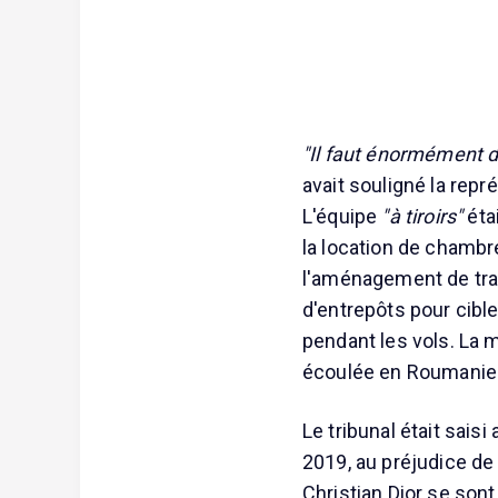
"Il faut énormément d
avait souligné la repr
L'équipe
"à tiroirs"
éta
la location de chambre
l'aménagement de tra
d'entrepôts pour cibl
pendant les vols. La 
écoulée en Roumanie
Le tribunal était sais
2019, au préjudice de
Christian Dior se sont