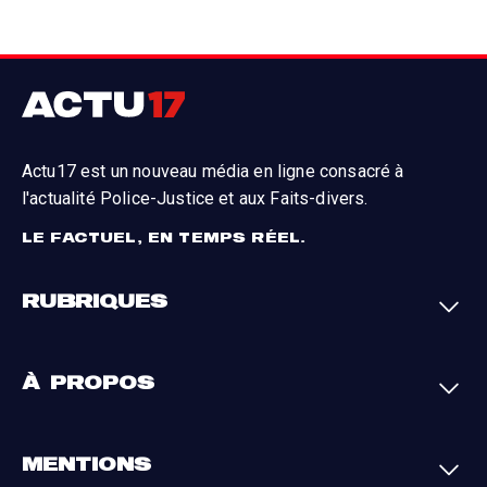
Actu17 est un nouveau média en ligne consacré à
l'actualité Police-Justice et aux Faits-divers.
LE FACTUEL, EN TEMPS RÉEL.
RUBRIQUES
Faits-divers
Enquêtes
À PROPOS
Justice
Société
Analyses
International
A propos
Contact
MENTIONS
Par région
L'appli Actu17
S'abonner