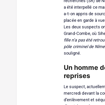
recherches (SR) de N
a été interpellé ce ma
a-t-on appris de sou
placée en garde à vue 
Les deux suspects on
Grand-Combe, où Sihem
fille n’a pas été retro
pôle criminel de Nîme
souligné.
Un homme dé
reprises
Le suspect, actuellem
mercredi devant la cou
d'enlèvement et séqu