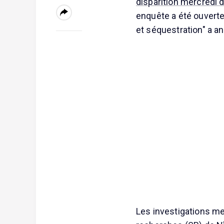
disparition mercredi d
enquête a été ouverte
et séquestration" a a
Les investigations m