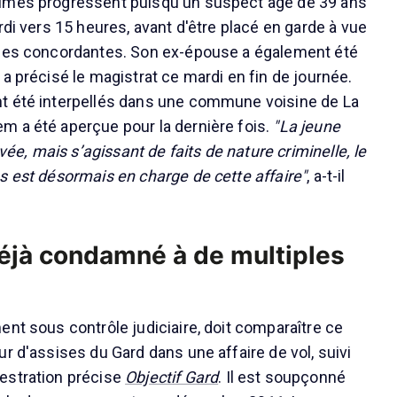
îmes progressent puisqu'un suspect âgé de 39 ans
rdi vers 15 heures, avant d'être placé en garde à vue
rces concordantes. Son ex-épouse a également été
a précisé le magistrat ce mardi en fin de journée.
t été interpellés dans une commune voisine de La
 a été aperçue pour la dernière fois.
"La jeune
uvée, mais s’agissant de faits de nature criminelle, le
s est désormais en charge de cette affaire"
, a-t-il
jà condamné à de multiples
ent sous contrôle judiciaire, doit comparaître ce
r d'assises du Gard dans une affaire de vol, suivi
estration précise
Objectif Gard
. Il est soupçonné