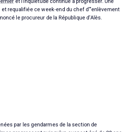
ernier
et l’inquiétude continue à progresser. Une
 et requalifiée ce week-end du chef d'"enlèvement
nnoncé le procureur de la République d'Alès.
enées par les gendarmes de la section de