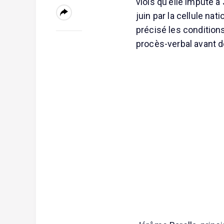
viols qu'elle impute à
juin par la cellule na
précisé les condition
procès-verbal avant d