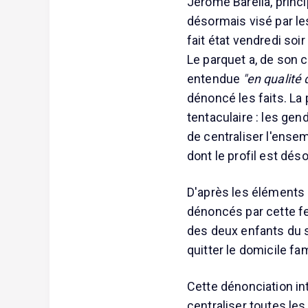
Jérôme Barella, princi
désormais visé par l
fait état vendredi soir
Le parquet a, de son 
entendue
"en qualité
dénoncé les faits. La 
tentaculaire : les ge
de centraliser l'ense
dont le profil est dés
D'après les éléments
dénoncés par cette f
des deux enfants du su
quitter le domicile fa
Cette dénonciation in
centraliser toutes le