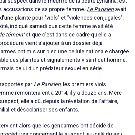
pal suspect dans le meurtre de la petite Lyhanna, est
es accusations de sa propre femme.
Le Parisien
avait
 d'une plainte pour "viols" et "violences conjugales".
côté, indiqué samedi que cette femme avait été
 de témoin"
et que c'est dans ce cadre qu'elle a
procédure vient s'ajouter à un dossier déjà
ndarmes ont mis sur pied une cellule nationale chargée
mble des plaintes et signalements visant cet homme,
ormais celui d'un prédateur sexuel en série.
 rapportés par
Le Parisien
, les premiers viols
emme remonteraient à 2014, il y a douze ans. Mère
spect, elle a dû, depuis la révélation de l'affaire,
milial et déscolariser ses enfants.
tervient alors que les gendarmes ont décidé de
s procédures concernant le suspect, au-delà du seul