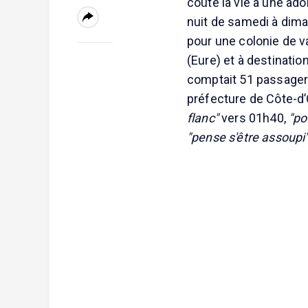
coûté la vie à une ad
nuit de samedi à dima
pour une colonie de v
(Eure) et à destinati
comptait 51 passagers
préfecture de Côte-d’
flanc"
vers 01h40,
"po
"pense s'être assoupi