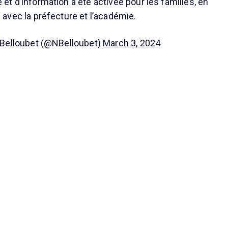
 et d’information a été activée pour les familles, en
n avec la préfecture et l’académie.
 Belloubet (@NBelloubet)
March 3, 2024