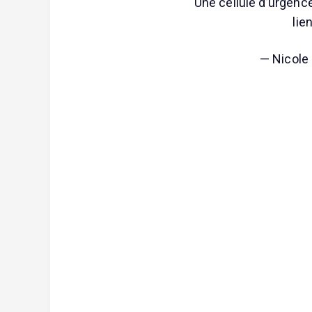
Une cellule d’urgence
lie
— Nicole