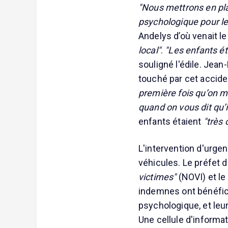
"Nous mettrons en p
psychologique pour le
Andelys d’où venait l
local"
.
"Les enfants é
souligné l'édile. Jean-
touché par cet accide
première fois qu’on m’
quand on vous dit qu’i
enfants étaient
"très
L'intervention d'urge
véhicules. Le préfet d
victimes"
(NOVI) et l
indemnes ont bénéfici
psychologique, et leur
Une cellule d'informat