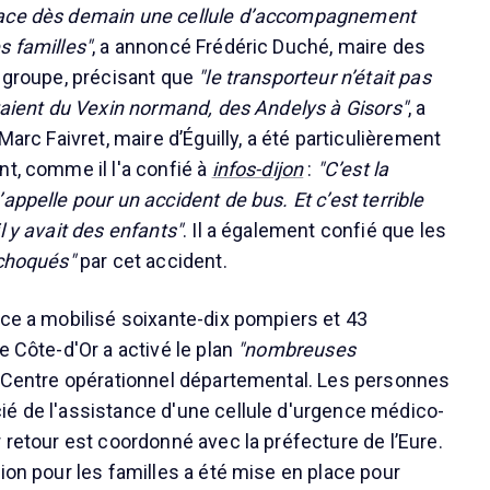
lace dès demain une cellule d’accompagnement
s familles"
, a annoncé Frédéric Duché, maire des
e groupe, précisant que
"le transporteur n’était pas
taient du Vexin normand, des Andelys à Gisors"
, a
Marc Faivret, maire d’Éguilly, a été particulièrement
nt, comme il l'a confié à
infos-dijon
:
"C’est la
appelle pour un accident de bus. Et c’est terrible
l y avait des enfants"
. Il a également confié que les
 choqués"
par cet accident.
nce a mobilisé soixante-dix pompiers et 43
e Côte-d'Or a activé le plan
"nombreuses
e Centre opérationnel départemental. Les personnes
é de l'assistance d'une cellule d'urgence médico-
 retour est coordonné avec la préfecture de l’Eure.
ion pour les familles a été mise en place pour