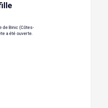
ille
 de Binic (Côtes-
ête a été ouverte.